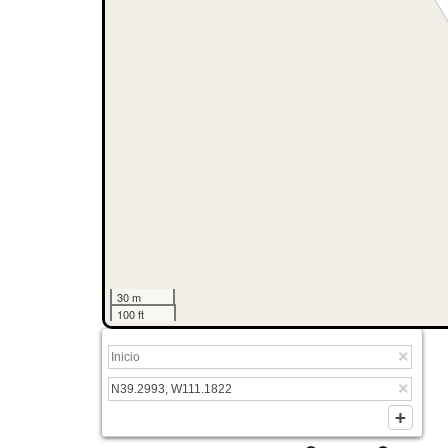
30 m
100 ft