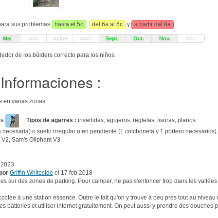
 para sus problemas
hasta el 5c
,
del 6a al 6c
y
a partir del 8a
.
Mai
Juin
Juillet
Août
Sept.
Oct.
Nov.
Déc.
edor de los búlders correcto para los niños.
Informaciones :
s en varias zonas
ca
.
Tipos de agarres :
invertidas, agujeros, regletas, fisuras, planos.
 necesaria) o suelo irregular o en pendiente (1 colchoneta y 1 portero necesarios).
 V2, Sam's Oliphant V3
 2023.
por
Griffin Whiteside
el 17 feb 2018
es sur des zones de parking. Pour camper, ne pas s'enfoncer trop dans les vallées ca
olée à une station essence. Outre le fait qu'on y trouve à peu près tout au niveau no
les batteries et utiliser internet gratuitement. On peut aussi y prendre des douches