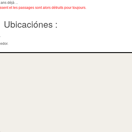
ans déjà ...
ssent et les passages sont alors détruits pour toujours.
Ubicaciónes :
.
edor.