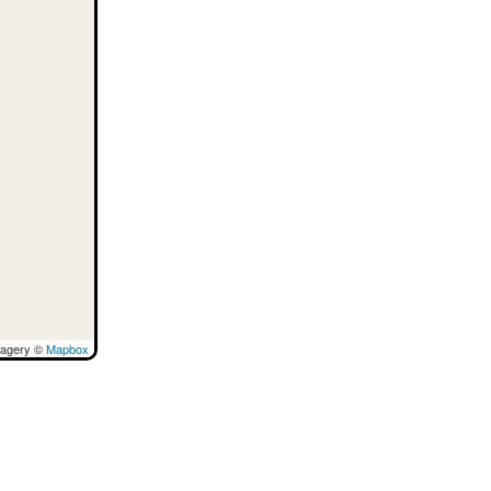
magery ©
Mapbox