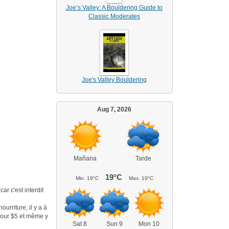
Joe’s Valley: A Bouldering Guide to
Classic Moderates
Joe's Valley Bouldering
Aug 7, 2026
Mañana
Tarde
19°C
Min.
19°C
Max.
19°C
r c'est interdit
urriture, il y a à
 pour $5 et même y
Sat 8
Sun 9
Mon 10