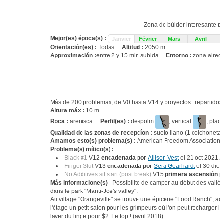
Zona de búlder interesante
Mejor(es) época(s) :
Janvier
Février
Mars
Avril
Orientación(es) :
Todas
Altitud :
2050 m
Approximación :
entre 2 y 15 min subida.
Entorno :
zona alred
Más de 200 problemas, de V0 hasta V14 y proyectos , repartido
Altura máx :
10 m.
Roca :
arenisca.
Perfil(es) :
despolm
, vertical
, pla
Qualidad de las zonas de recepcíon :
suelo llano (1 colchoneta
Amamos esto(s) problema(s) :
American Freedom Association
Problema(s) mítico(s) :
Black #1
V12
encadenada por
Allison Vest
el 21 oct 2021.
Finger Slut
V13
encadenada por
Sera Gearhardt
el 30 dic
No Additives sit start (post break)
V15
primera ascensión 
Más informacione(s) :
Possibilité de camper au début des vallé
dans le park "Manti-Joe's valley".
Au village "Orangeville" se trouve une épicerie "Food Ranch", acc
l'étage un petit salon pour les grimpeurs où l'on peut recharger 
laver du linge pour $2. Le top ! (avril 2018).