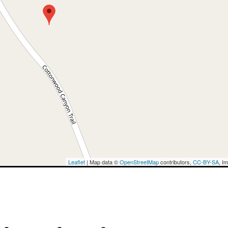
Leaflet
| Map data ©
OpenStreetMap
contributors,
CC-BY-SA
, I