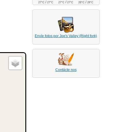
/
/
/
27°C
27°C
27°C
27°C
28°C
28°C
Envíe fotos por Joe's Valley (Right fork)
Contácte nos