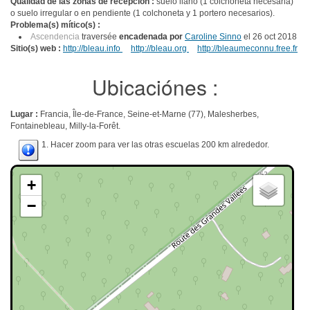
Qualidad de las zonas de recepcíon :
suelo llano (1 colchoneta necesaria)
o suelo irregular o en pendiente (1 colchoneta y 1 portero necesarios).
Problema(s) mítico(s) :
Ascendencia
traversée
encadenada por
Caroline Sinno
el 26 oct 2018
Sitio(s) web :
http://bleau.info
http://bleau.org
http://bleaumeconnu.free.fr
Ubicaciónes :
Lugar :
Francia, Île-de-France, Seine-et-Marne (77), Malesherbes,
Fontainebleau, Milly-la-Forêt.
1. Hacer zoom para ver las otras escuelas 200 km alrededor.
+
−