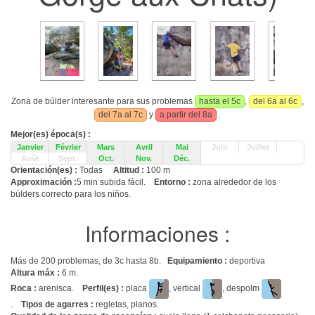
Zona de búlder interesante para sus problemas
hasta el 5c
,
del 6a al 6c
,
del 7a al 7c
y
a partir del 8a
.
Mejor(es) época(s) :
Janvier
Février
Mars
Avril
Mai
Juin
Juillet
Août
Sept.
Oct.
Nov.
Déc.
Orientación(es) :
Todas
Altitud :
100 m
Approximación :
5 min subida fácil.
Entorno :
zona alrededor de los
búlders correcto para los niños.
Informaciones :
Más de 200 problemas, de 3c hasta 8b.
Equipamiento :
deportiva
Altura máx :
6 m.
Roca :
arenisca.
Perfil(es) :
placa
, vertical
, despolm
.
Tipos de agarres :
regletas, planos.