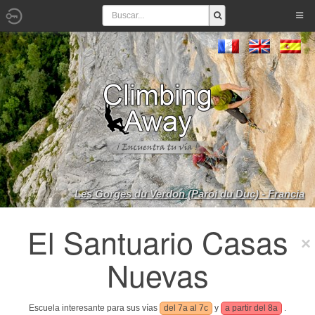
Les Gorges du Verdon (Paroi du Duc) - Francia
El Santuario Casas
Nuevas
Escuela interesante para sus vías
del 7a al 7c
y
a partir del 8a
.