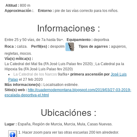
Altitud :
800 m
Approximación :
.
Entorno :
pie de las vías correcto para los niños.
Informaciones :
Entre 25 y 50 vías, de 7a hasta 9a+.
Equipamiento :
deportiva
Roca :
caliza.
Perfil(es) :
despolm
.
Tipos de agarres :
agujeros,
regletas, mocos.
Vía(s) mítica(s) :
La Catedral del Mal 9a (FA José Luis Palao fev 2020) ; La Catedral pa la
Hipoxia 9a (FA José Luis Palao fev 2020)
La Catedral de los Narcos
9a/9a+
primera ascensión por
José Luis
Palao
el 27 feb 2020
Más informacione(s) :
Localisation estimée.
Sitio(s) web :
http://cuadernodemontana.blogspot.com/2019/03/27-03-2019-
escalada-deportiva-el.html
Ubicaciónes :
Lugar :
España, Región de Murcia, Murcia, Mula, Casas Nuevas.
1. Hacer zoom para ver las otras escuelas 200 km alrededor.