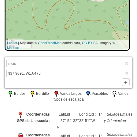
100 m
Leaflet
| Map data ©
OpenStreetMap
contributors,
CC-BY-SA
, Imagery ©
500 ft
Mapbox
: Búlder
: Bordillo
: Varios largos
: Psicobloc
: Varios
typos de escalada
Coordenadas
Latitud
Longitud : 1°
Sexagésimales
GPS de la escuela :
: 37° 54' 32"
38' 51" W
y Orientación
N
Sexagésimales
Coordenadas
Latitud
Longitud : 1°