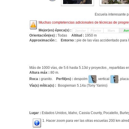
Escuela interesante p
Muchas comptetencias adicionales de técnicas de progresi
Mejor(es) época(s) :
Janvier
Février
Mars
Avri
Orientación(es) :
Todas
Altitud :
1950 m
Approximación :
.
Entorno :
pie de las vías accidentado para 
Más de 1000 vías, de 5.6 hasta 5.13d y proyectos , repartidas
Altura máx :
80 m.
Roca :
granito.
Perfil(es) :
despolm
, vertical
, plac
Vía(s) mítica(s) :
Boogieman 5.14a (Tony Yaniro)
Lugar :
Estados Unidos, Idaho, Cassia County, Pocatello, Burley
1. Hacer zoom para ver las otras escuelas 200 km alred