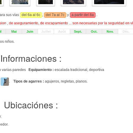
ara sus vías
del 6a al 6c
,
del 7a al 7c
y
a partir del 8a
.
on , de aseguramiento, de escapamiento ... son necesarias por la seguridad en ví
l
Mai
Juin
Juillet
Août
Sept.
Oct.
Nov.
Déc.
los niños.
Informaciones :
 en varias paredes
Equipamiento :
escalada tradicional, deportiva
a
.
Tipos de agarres :
agujeros, regletas, planos.
Ubicaciónes :
.
edor.