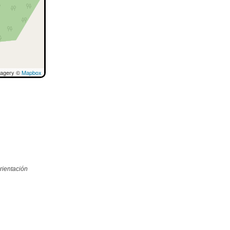
magery ©
Mapbox
rientación