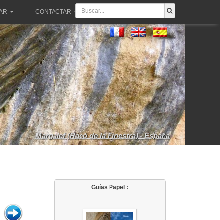
PAR
CONTACTAR
Margalef (Racó de la Finestra) - España
Guías Papel :