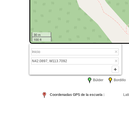
30 m
100 ft
: Búlder
: Bordil
Coordenadas GPS de la escuela :
Lati