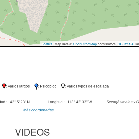
Leaflet
| Map data ©
OpenStreetMap
contributors,
CC-BY-SA
, I
lo
: Varios largos
: Psicobloc
: Varios typos de escalada
tud : 42° 5' 23" N
Longitud : 113° 42' 33" W
Sexagésimales y O
Más coordenadas
VIDEOS