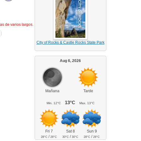
as de varios largos.
City of Rocks & Castle Rocks State Park
Aug 6, 2026
Mañana
Tarde
13°C
Min.
12°C
Max.
13°C
Fri 7
Sat 8
Sun 9
/
/
/
28°C
28°C
30°C
30°C
28°C
28°C