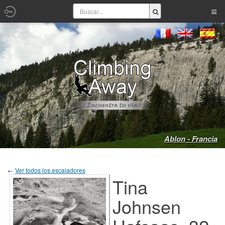
Ablon - Francia
←
Ver todos los escaladores
Tina
Johnsen