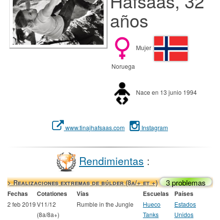
Hafsaas, 32
años
Mujer
Noruega
Nace en 13 junio 1994
www.tinajhafsaas.com
Instagram
Rendimientas
:
3 problemas
> Realizaciones extremas de búlder (8a/+ et +)
Fechas
Cotationes
Vías
Escuelas
Países
2 feb 2019
V11/12
Rumble in the Jungle
Hueco
Estados
(8a/8a+)
Tanks
Unidos