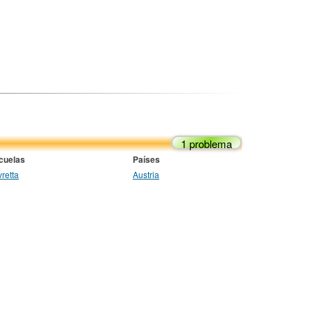
1 problema
cuelas
Países
vretta
Austria