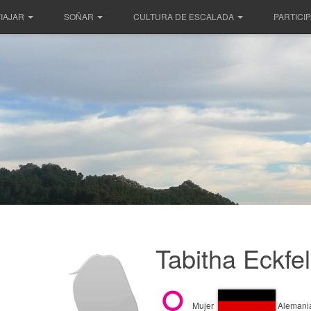
IAJAR
SOÑAR
CULTURA DE ESCALADA
PARTICI
Tabitha Eckfe
Mujer
Alemani