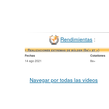
Rendimientas
:
> Realizaciones extremas de búlder (8a/+ et +)
Fechas
Cotationes
14 ago 2021
8a+
Navegar por todas las videos