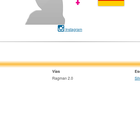
Instagram
Vías
Es
Ragman 2.0
Sil