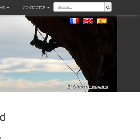
PAR
CONTACTAR
El Chorro - España
ld
a