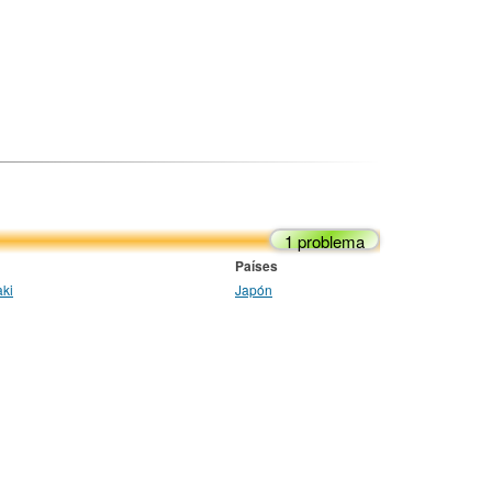
1 problema
Países
ki
Japón