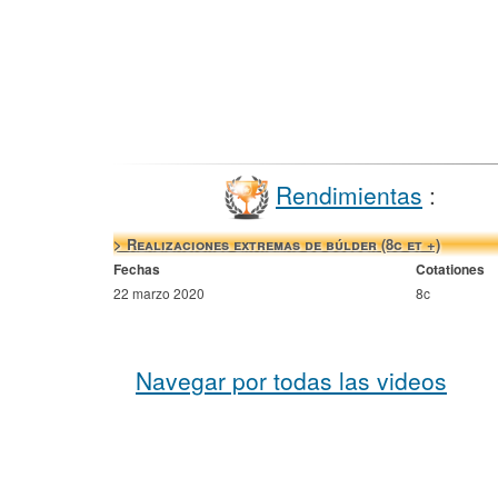
Rendimientas
:
> Realizaciones extremas de búlder (8c et +)
Fechas
Cotationes
22 marzo 2020
8c
Navegar por todas las videos