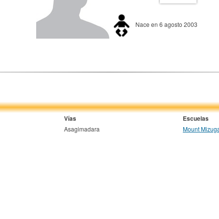
Nace en 6 agosto 2003
Vías
Escuelas
Asagimadara
Mount Mizuga