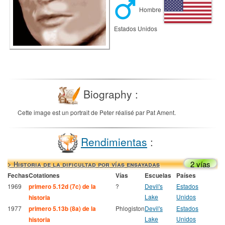
Hombre
Estados Unidos
Biography :
Cette image est un portrait de Peter réalisé par Pat Ament.
Rendimientas
:
2 vías
> Historia de la dificultad por vías ensayadas
Fechas
Cotationes
Vías
Escuelas
Países
1969
primero 5.12d (7c) de la
?
Devil's
Estados
Lake
Unidos
historia
1977
primero 5.13b (8a) de la
Phlogiston
Devil's
Estados
Lake
Unidos
historia