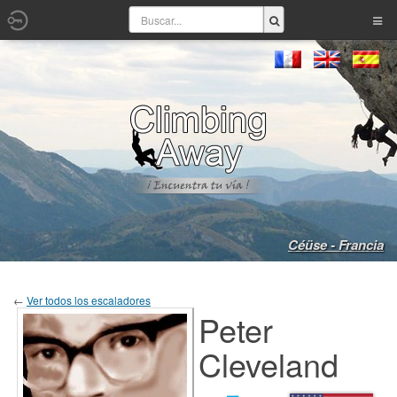
Céüse - Francia
←
Ver todos los escaladores
Peter
Cleveland