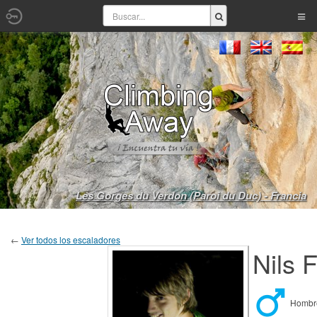
Les Gorges du Verdon (Paroi du Duc) - Francia
←
Ver todos los escaladores
Nils 
Homb