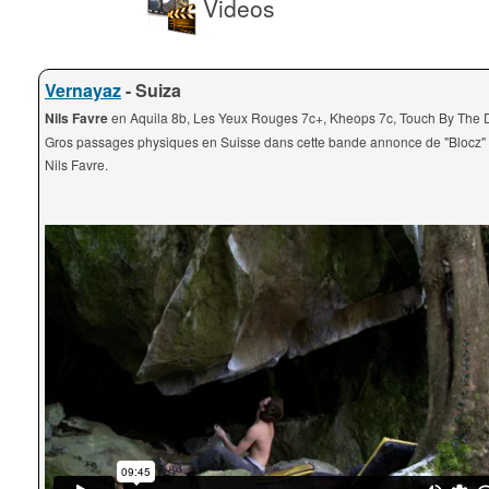
Videos
Vernayaz
- Suiza
Nils Favre
en Aquila 8b, Les Yeux Rouges 7c+, Kheops 7c, Touch By The D
Gros passages physiques en Suisse dans cette bande annonce de "Blocz" 
Nils Favre.