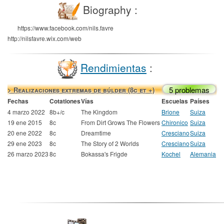
Biography :
https://www.facebook.com/nils.favre
http://nilsfavre.wix.com/web
Rendimientas
:
5 problemas
> Realizaciones extremas de búlder (8c et +)
Fechas
Cotationes
Vías
Escuelas
Países
4 marzo 2022
8b+/c
The Kingdom
Brione
Suiza
19 ene 2015
8c
From Dirt Grows The Flowers
Chironico
Suiza
20 ene 2022
8c
Dreamtime
Cresciano
Suiza
29 ene 2023
8c
The Story of 2 Worlds
Cresciano
Suiza
26 marzo 2023
8c
Bokassa's Frigde
Kochel
Alemania