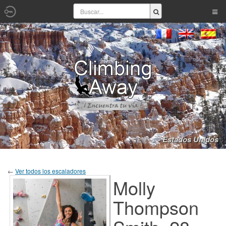
- Estados Unidos
←
Ver todos los escaladores
Molly
Thompson