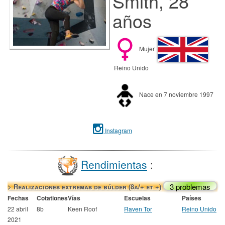
Smith, 28
años
Mujer
Reino Unido
Nace en 7 noviembre 1997
Instagram
Rendimientas
:
3 problemas
> Realizaciones extremas de búlder (8a/+ et +)
Fechas
Cotationes
Vías
Escuelas
Países
22 abril
8b
Keen Roof
Raven Tor
Reino Unido
2021