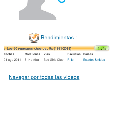
Rendimientas
:
1 vía
> Los 20 primeros años del 9a (1991-2011)
Fechas
Cotationes
Vías
Escuelas
Países
21 ago 2011
5.14d (9a)
Bad Girls Club
Rifle
Estados Unidos
Navegar por todas las videos