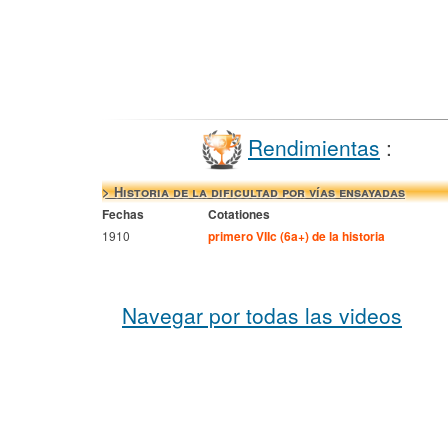
Rendimientas
:
> Historia de la dificultad por vías ensayadas
Fechas
Cotationes
1910
primero VIIc (6a+) de la historia
Navegar por todas las videos