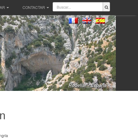
PAR
CONTACTAR
Rodellar - España
án
gría