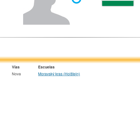
Vías
Escuelas
Nova
Moravský kras (Holštejn)