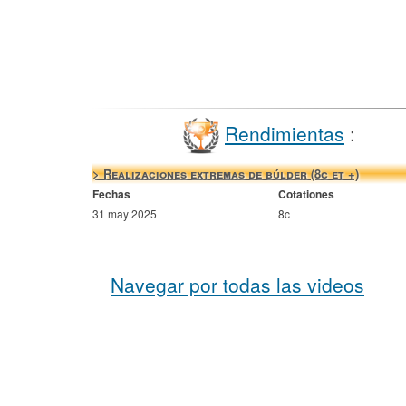
Rendimientas
:
> Realizaciones extremas de búlder (8c et +)
Fechas
Cotationes
31 may 2025
8c
Navegar por todas las videos