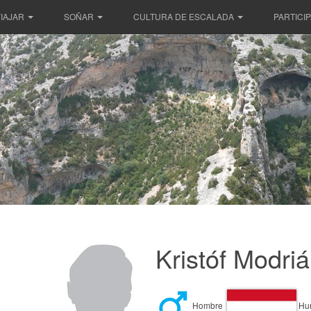
IAJAR
SOÑAR
CULTURA DE ESCALADA
PARTICI
Kristóf Modri
Hombre
Hun