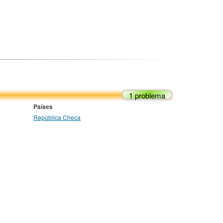
1 problema
Países
República Checa