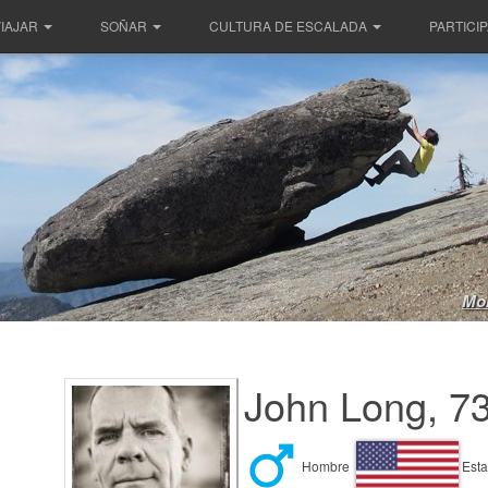
IAJAR
SOÑAR
CULTURA DE ESCALADA
PARTICI
Mor
John Long, 7
Hombre
Esta