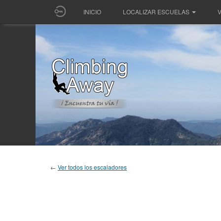
INICIO
LOCALIZAR ESCUELAS
V
←
Ver todos los escaladores