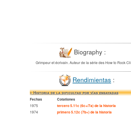
Biography :
Grimpeur et écrivain. Auteur de la série des How to Rock Cl
Rendimientas
:
> Historia de la dificultad por vías ensayadas
Fechas
Cotationes
1975
tercero 5.11c (6c+/7a) de la historia
1974
primero 5.12c (7b+) de la historia