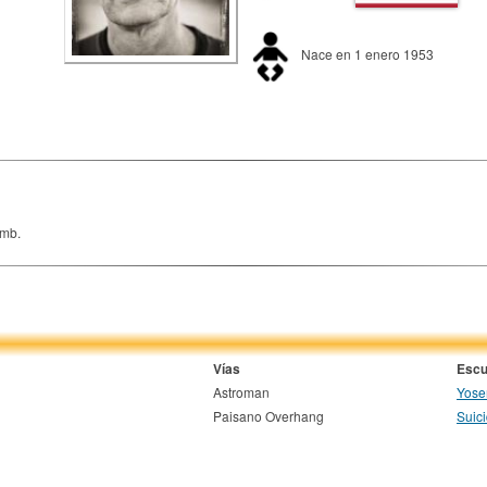
Nace en 1 enero 1953
imb.
Vías
Escu
Astroman
Yose
Paisano Overhang
Suic