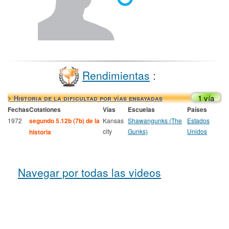
Rendimientas
:
1 vía
> Historia de la dificultad por vías ensayadas
Fechas
Cotationes
Vías
Escuelas
Países
1972
segundo 5.12b (7b) de la
Kansas
Shawangunks (The
Estados
city
Gunks)
Unidos
historia
Navegar por todas las videos