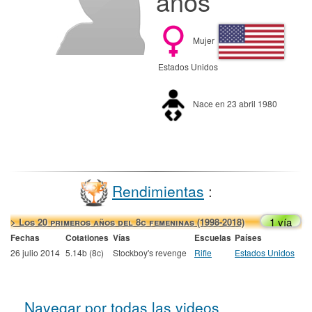
años
Mujer
Estados Unidos
Nace en 23 abril 1980
Rendimientas
:
1 vía
> Los 20 primeros años del 8c femeninas (1998-2018)
Fechas
Cotationes
Vías
Escuelas
Países
26 julio 2014
5.14b (8c)
Stockboy's revenge
Rifle
Estados Unidos
Navegar por todas las videos