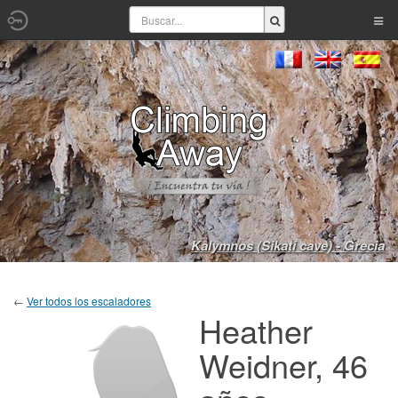
Kalymnos (Sikati cave) - Grecia
←
Ver todos los escaladores
Heather
Weidner, 46