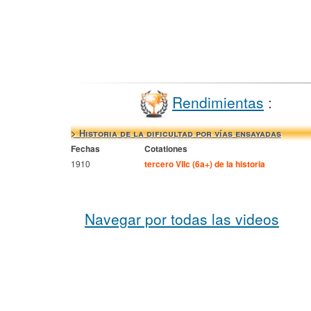
Rendimientas
:
> Historia de la dificultad por vías ensayadas
Fechas
Cotationes
1910
tercero VIIc (6a+) de la historia
Navegar por todas las videos