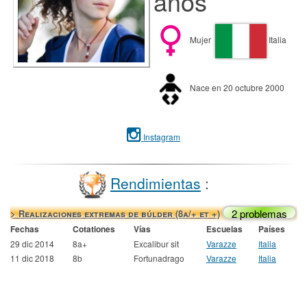
años
Mujer
Italia
Nace en 20 octubre 2000
Instagram
Rendimientas
:
2 problemas
> Realizaciones extremas de búlder (8a/+ et +)
Fechas
Cotationes
Vías
Escuelas
Países
29 dic 2014
8a+
Excalibur sit
Varazze
Italia
11 dic 2018
8b
Fortunadrago
Varazze
Italia