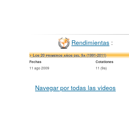
Rendimientas
:
> Los 20 primeros años del 9a (1991-2011)
Fechas
Cotationes
11 ago 2009
11 (9a)
Navegar por todas las videos