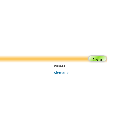
1 vía
Países
Alemania