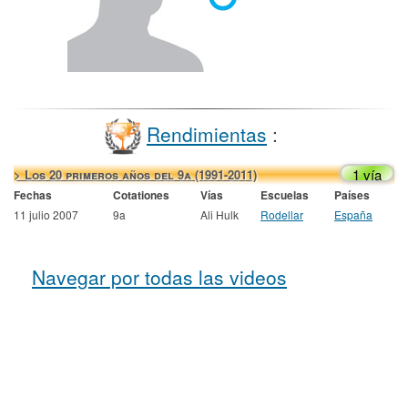
Rendimientas
:
1 vía
> Los 20 primeros años del 9a (1991-2011)
Fechas
Cotationes
Vías
Escuelas
Países
11 julio 2007
9a
Ali Hulk
Rodellar
España
Navegar por todas las videos