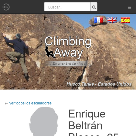
Hueco Tanks - Estados Unidos
←
Ver todos los escaladores
Enrique
Beltrán