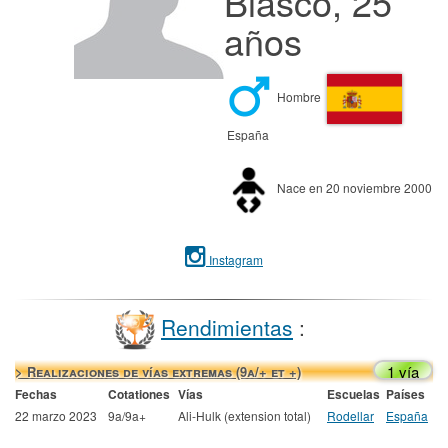
Blasco, 25
años
Hombre
España
Nace en 20 noviembre 2000
Instagram
Rendimientas
:
1 vía
> Realizaciones de vías extremas (9a/+ et +)
Fechas
Cotationes
Vías
Escuelas
Países
22 marzo 2023
9a/9a+
Ali-Hulk (extension total)
Rodellar
España