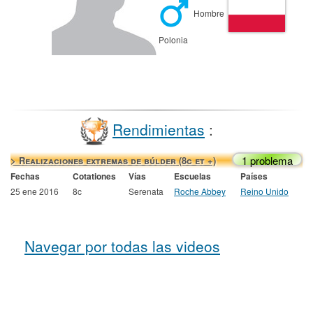
Hombre
Polonia
Rendimientas
:
1 problema
> Realizaciones extremas de búlder (8c et +)
Fechas
Cotationes
Vías
Escuelas
Países
25 ene 2016
8c
Serenata
Roche Abbey
Reino Unido
Navegar por todas las videos