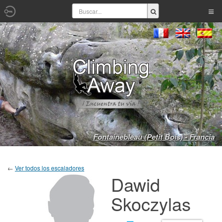
Fontainebleau (Petit Bois) - Francia
←
Ver todos los escaladores
Dawid
Skoczylas