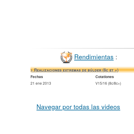
Rendimientas
:
> Realizaciones extremas de búlder (8c et +)
Fechas
Cotationes
21 ene 2013
V15/16 (8c/8c+)
Navegar por todas las videos