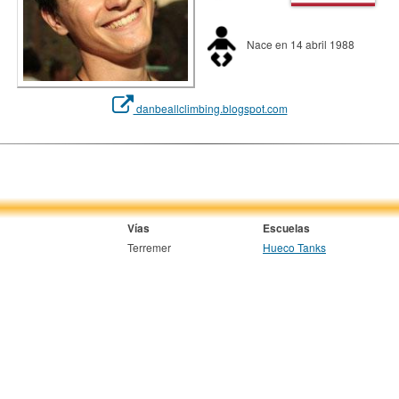
Nace en 14 abril 1988
danbeallclimbing.blogspot.com
Vías
Escuelas
Terremer
Hueco Tanks