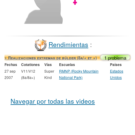
Rendimientas
:
1 problema
> Realizaciones extremas de búlder (8a/+ et +)
Fechas
Cotationes
Vías
Escuelas
Países
27 sep
V11/V12
Super
RMNP (Rocky Mountain
Estados
2007
(8a/8a+)
Kind
National Park)
Unidos
Navegar por todas las videos