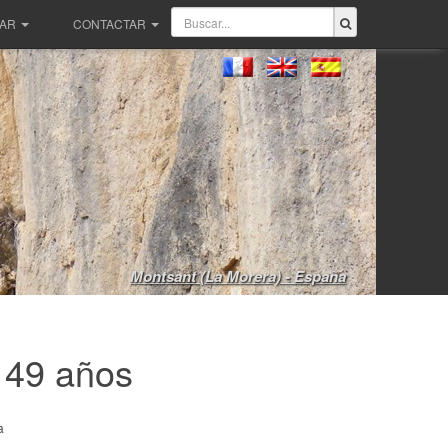
PAR
CONTACTAR
Montsant (La Morera) - España
, 49 años
a