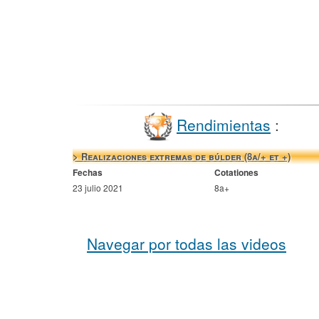
Rendimientas
:
> Realizaciones extremas de búlder (8a/+ et +)
Fechas
Cotationes
23 julio 2021
8a+
Navegar por todas las videos