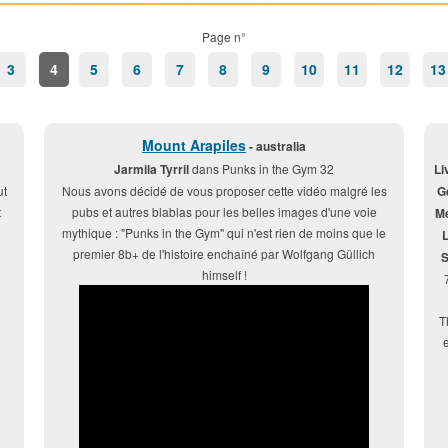
Page n°
3
4
5
6
7
8
9
10
11
12
13
Mount Arapiles
- australia
Jarmila Tyrril
dans Punks in the Gym 32
Li
ut
Nous avons décidé de vous proposer cette vidéo malgré les
G
t
pubs et autres blablas pour les belles images d'une voie
Me
mythique : "Punks in the Gym" qui n'est rien de moins que le
L
premier 8b+ de l'histoire enchaîné par Wolfgang Güllich
S
himself !
T
e