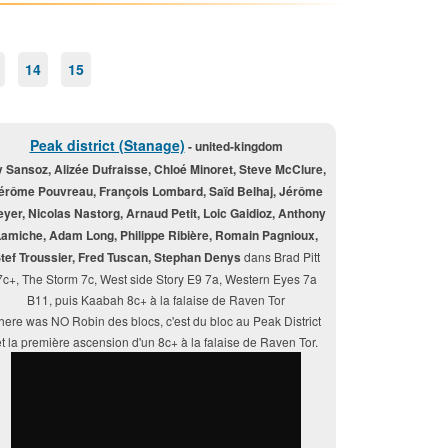
14
15
Peak district (Stanage)
- united-kingdom
v Sansoz, Alizée Dufraisse, Chloé Minoret, Steve McClure,
érôme Pouvreau, François Lombard, Saïd Belhaj, Jérôme
yer, Nicolas Nastorg, Arnaud Petit, Loic Gaidioz, Anthony
amiche, Adam Long, Philippe Ribière, Romain Pagnioux,
tef Troussier, Fred Tuscan, Stephan Denys
dans Brad Pitt
7c+, The Storm 7c, West side Story E9 7a, Western Eyes 7a
B11, puis Kaabah 8c+ à la falaise de Raven Tor
here was NO Robin des blocs, c'est du bloc au Peak District
t la première ascension d'un 8c+ à la falaise de Raven Tor.