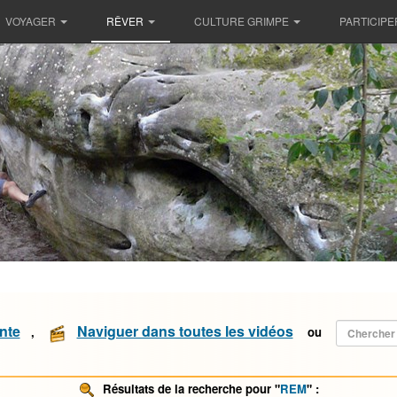
VOYAGER
RÊVER
CULTURE GRIMPE
PARTICIPE
nte
Naviguer dans toutes les vidéos
,
ou
Résultats de la recherche pour "
REM
" :