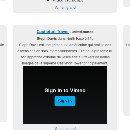
Voir en grand
Castleton Tower
- united-states
Steph Davis
dans North Face 5.11c
ule
Steph Davis est une grimpeuse américaine qui réalise des
Le
ascensions en solo impressionnantes. Elle nous présente ici
son approche extrême de l'escalade au travers de belles
images de la superbe Castleton Tower principalement.
Voir en grand