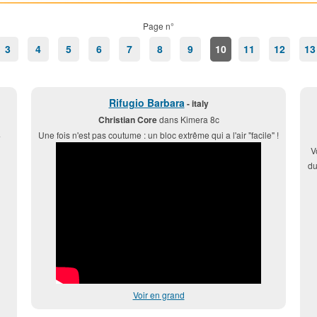
Page n°
3
4
5
6
7
8
9
10
11
12
13
Rifugio Barbara
- italy
Christian Core
dans Kimera 8c
4
Une fois n'est pas coutume : un bloc extrême qui a l'air "facile" !
V
du
Voir en grand