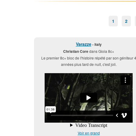
1
2
Varazze
- italy
Christian Core
dans Gioia 8c+
Le premier 8c+ bloc de l'histoire répété par son géniteur 
années plus tard de nuit, c'est joli.
Voir en grand