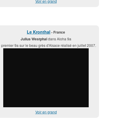
Voir en grand
Le Kronthal
- France
Julius Westphal
dans Aloha 9a
 premier 9a sur le beau grès d'Alsace réalisé en juillet 2007.
Voir en grand