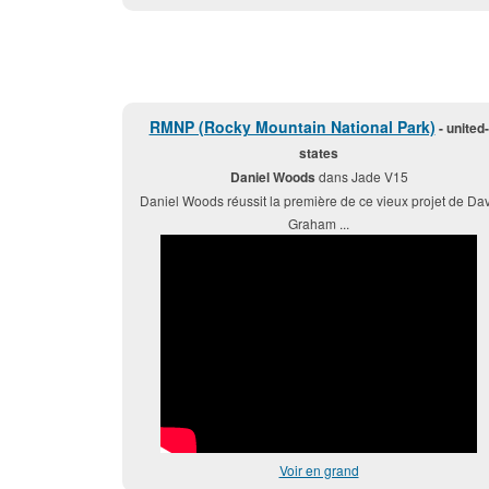
RMNP (Rocky Mountain National Park)
- united-
states
Daniel Woods
dans Jade V15
Daniel Woods réussit la première de ce vieux projet de Da
Graham ...
Voir en grand