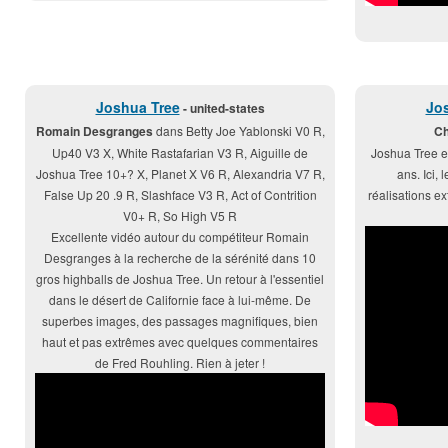
Joshua Tree
Jo
- united-states
Romain Desgranges
dans Betty Joe Yablonski V0 R,
Ch
Up40 V3 X, White Rastafarian V3 R, Aiguille de
Joshua Tree e
Joshua Tree 10+? X, Planet X V6 R, Alexandria V7 R,
ans. Ici,
False Up 20 .9 R, Slashface V3 R, Act of Contrition
réalisations e
V0+ R, So High V5 R
Excellente vidéo autour du compétiteur Romain
Desgranges à la recherche de la sérénité dans 10
gros highballs de Joshua Tree. Un retour à l'essentiel
dans le désert de Californie face à lui-même. De
superbes images, des passages magnifiques, bien
haut et pas extrêmes avec quelques commentaires
de Fred Rouhling. Rien à jeter !