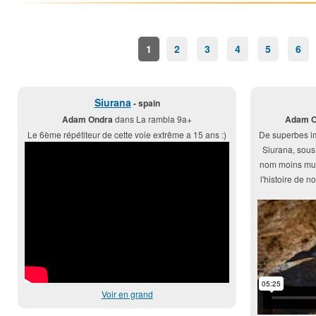
1
2
3
4
5
6
Siurana
- spain
Adam Ondra
dans La rambla 9a+
Adam O
Le 6ème répétiteur de cette voie extrême a 15 ans :)
De superbes i
Siurana, sous 
nom moins muta
l'histoire de 
Voir en grand