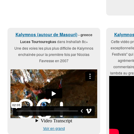
Kalymnos (autour de Masouri)
Kalymnos
- greece
Lucas Tourtouregkas
dans Inshallah 8c+
Cette vidéo pr
exceptionnell
Une des voies les plus plus difficile de Kalymnos
Festivals" qu
enchaînée pour la première fois par Nicolas
agrémenté
Favresse en 2007
commentaire
lambda au grat
Voir en grand