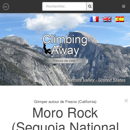
Yosemite valley - United States
Grimper autour de Fresno (California)
Moro Rock
(Sequoia National