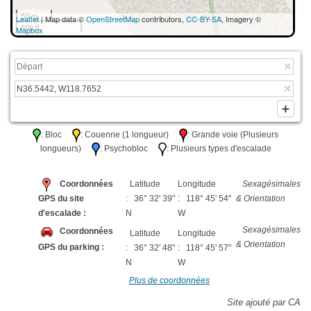
50 m
Leaflet
| Map data ©
OpenStreetMap
contributors,
CC-BY-SA
, Imagery ©
300 ft
Mapbox
: Bloc
: Couenne (1 longueur)
: Grande voie (Plusieurs
longueurs)
: Psychobloc
: Plusieurs types d'escalade
Coordonnées
Latitude
Longitude
Sexagésimales
GPS du site
: 36° 32' 39"
: 118° 45' 54"
& Orientation
d'escalade :
N
W
Sexagésimales
Coordonnées
Latitude
Longitude
& Orientation
GPS du parking :
: 36° 32' 48"
: 118° 45' 57"
N
W
Plus de coordonnées
Site ajouté par CA