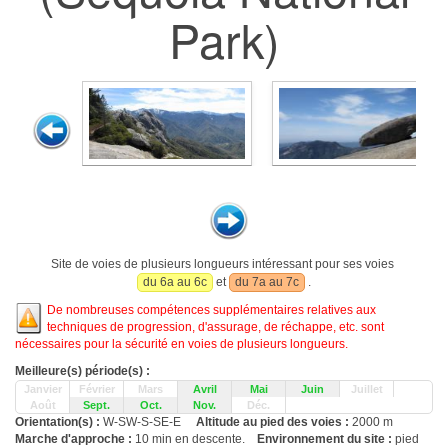
Park)
Site de voies de plusieurs longueurs intéressant pour ses voies
du 6a au 6c
et
du 7a au 7c
.
De nombreuses compétences supplémentaires relatives aux
techniques de progression, d'assurage, de réchappe, etc. sont
nécessaires pour la sécurité en voies de plusieurs longueurs.
Meilleure(s) période(s) :
Janvier
Février
Mars
Avril
Mai
Juin
Juillet
Août
Sept.
Oct.
Nov.
Déc.
Orientation(s) :
W-SW-S-SE-E
Altitude au pied des voies :
2000 m
Marche d'approche :
10 min en descente.
Environnement du site :
pied