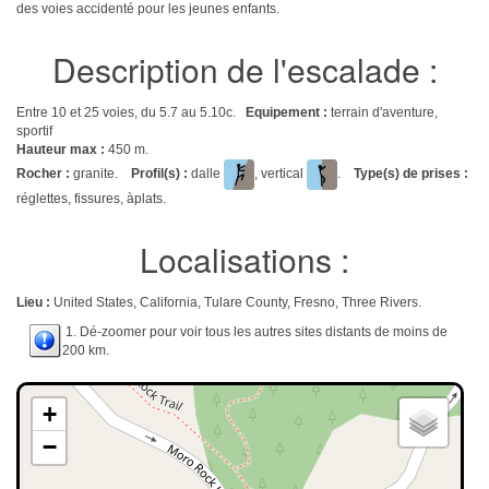
des voies accidenté pour les jeunes enfants.
Description de l'escalade :
Entre 10 et 25 voies, du 5.7 au 5.10c.
Equipement :
terrain d'aventure,
sportif
Hauteur max :
450 m.
Rocher :
granite.
Profil(s) :
dalle
, vertical
.
Type(s) de prises :
réglettes, fissures, àplats.
Localisations :
Lieu :
United States, California, Tulare County, Fresno, Three Rivers.
1. Dé-zoomer pour voir tous les autres sites distants de moins de
200 km.
+
−