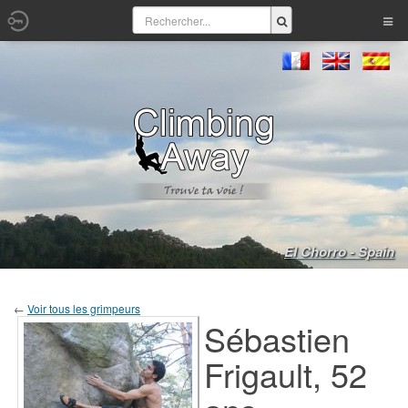
El Chorro - Spain
←
Voir tous les grimpeurs
Sébastien
Frigault, 52