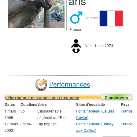
ans
Homme
France
Né le 1 mai 1974
Performances
:
2 passages
> Historique de la difficulté en bloc
Dates
Cotations
Voies
Sites d'escalade
Pays
1 mars
8b
L'Insoutenable
Fontainebleau (Le Bas
France
1999
Légèreté de l'Être
Cuvier)
17 mars
8b/8b+
Hip hop (sit)
Fontainebleau (Boissy-
France
2003
aux-Cailles)