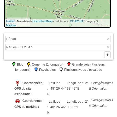
300 m
Leaflet
| Map data ©
OpenStreetMap
contributors,
CC-BY-SA
, Imagery ©
1000 ft
Mapbox
: Bloc
: Couenne (1 longueur)
: Grande voie (Plusieurs
longueurs)
: Psychobloc
: Plusieurs types d'escalade
Coordonnées
Latitude
Longitude : 2°
Sexagésimales
GPS du site
: 48° 26' 44"
38' 49" E
& Orientation
d'escalade :
N
Sexagésimales
Coordonnées
Latitude
Longitude : 2°
& Orientation
GPS du parking :
: 48° 26' 46"
38' 15" E
N