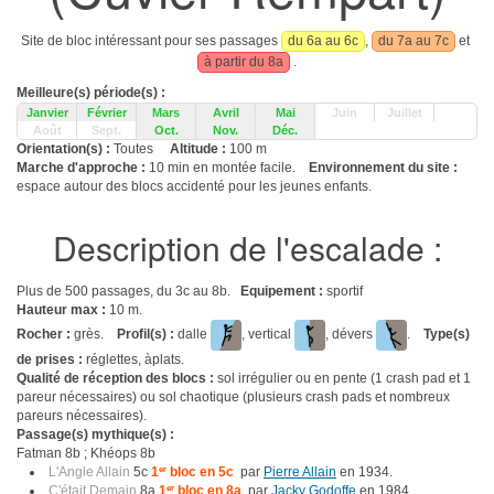
Site de bloc intéressant pour ses passages
du 6a au 6c
,
du 7a au 7c
et
à partir du 8a
.
Meilleure(s) période(s) :
Janvier
Février
Mars
Avril
Mai
Juin
Juillet
Août
Sept.
Oct.
Nov.
Déc.
Orientation(s) :
Toutes
Altitude :
100 m
Marche d'approche :
10 min en montée facile.
Environnement du site :
espace autour des blocs accidenté pour les jeunes enfants.
Description de l'escalade :
Plus de 500 passages, du 3c au 8b.
Equipement :
sportif
Hauteur max :
10 m.
Rocher :
grès.
Profil(s) :
dalle
, vertical
, dévers
.
Type(s)
de prises :
réglettes, àplats.
Qualité de réception des blocs :
sol irrégulier ou en pente (1 crash pad et 1
pareur nécessaires) ou sol chaotique (plusieurs crash pads et nombreux
pareurs nécessaires).
Passage(s) mythique(s) :
Fatman 8b ; Khéops 8b
L'Angle Allain
5c
1
er
bloc en 5c
par
Pierre Allain
en 1934.
C'était Demain
8a
1
er
bloc en 8a
par
Jacky Godoffe
en 1984.