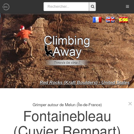
Red Rocks (Kraft Boulders) - United States
Grimper autour de Melun (Île-de-France)
Fontainebleau
(Cuvier Rempart)