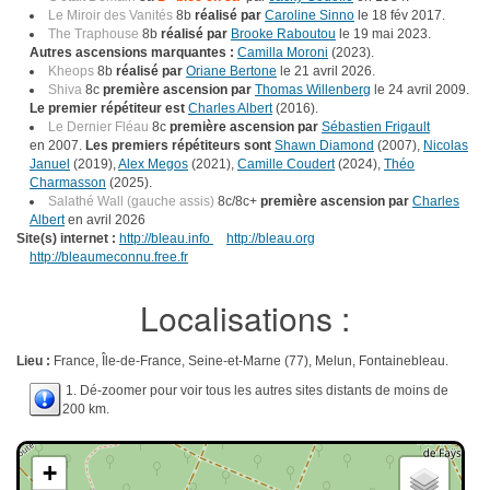
Le Miroir des Vanités
8b
réalisé par
Caroline Sinno
le 18 fév 2017.
The Traphouse
8b
réalisé par
Brooke Raboutou
le 19 mai 2023.
Autres ascensions marquantes :
Camilla Moroni
(2023).
Kheops
8b
réalisé par
Oriane Bertone
le 21 avril 2026.
Shiva
8c
première ascension par
Thomas Willenberg
le 24 avril 2009.
Le premier répétiteur est
Charles Albert
(2016).
Le Dernier Fléau
8c
première ascension par
Sébastien Frigault
en 2007.
Les premiers répétiteurs sont
Shawn Diamond
(2007),
Nicolas
Januel
(2019),
Alex Megos
(2021),
Camille Coudert
(2024),
Théo
Charmasson
(2025).
Salathé Wall (gauche assis)
8c/8c+
première ascension par
Charles
Albert
en avril 2026
Site(s) internet :
http://bleau.info
http://bleau.org
http://bleaumeconnu.free.fr
Localisations :
Lieu :
France, Île-de-France, Seine-et-Marne (77), Melun, Fontainebleau.
1. Dé-zoomer pour voir tous les autres sites distants de moins de
200 km.
+