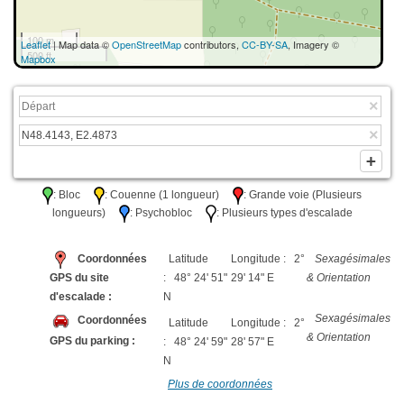
100 m
Leaflet
| Map data ©
OpenStreetMap
contributors,
CC-BY-SA
, Imagery ©
500 ft
Mapbox
: Bloc
: Couenne (1 longueur)
: Grande voie (Plusieurs
longueurs)
: Psychobloc
: Plusieurs types d'escalade
Coordonnées
Latitude
Longitude : 2°
Sexagésimales
GPS du site
: 48° 24' 51"
29' 14" E
& Orientation
d'escalade :
N
Sexagésimales
Coordonnées
Latitude
Longitude : 2°
& Orientation
GPS du parking :
: 48° 24' 59"
28' 57" E
N
Plus de coordonnées