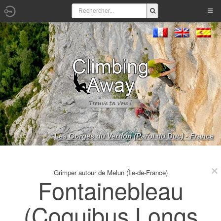
Les Gorges du Verdon (Paroi du Duc) - France
Grimper autour de Melun (Île-de-France)
Fontainebleau
(Coquibus Longs