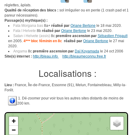
réglettes, àplats.
Qualité de réception des blocs :
sol irrégulier ou en pente (1 crash pad et 1
pareur nécessaires).
Passage(s) mythique(s) :
Fata Morgana bas
8a+
réalisé par
Oriane Bertone
le 18 mai 2020.
Fata I Helvete
8b
réalisé par
Oriane Bertone
le 23 mai 2020.
Satan i Helvete (assis)
8c
première ascension par
Sébastien Frigault
en 2005.
4
ème
bloc féminin en 8c
réalisé par
Oriane Bertone
le 27 mai
2020.
Angama
8c
première ascension par
Daï Koyamada
le 24 oct 2006
Site(s) internet :
http://bleau.info
http://bleaumeconnu.free.fr
Localisations :
Lieu :
France, Île-de-France, Essonne (91), Melun, Fontainebleau, Milly-la-
Forêt.
1. Dé-zoomer pour voir tous les autres sites distants de moins de
200 km.
+
−