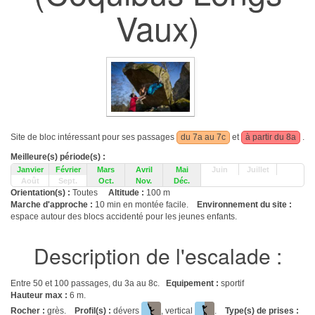
Vaux)
Site de bloc intéressant pour ses passages
du 7a au 7c
et
à partir du 8a
.
Meilleure(s) période(s) :
Janvier
Février
Mars
Avril
Mai
Juin
Juillet
Août
Sept.
Oct.
Nov.
Déc.
Orientation(s) :
Toutes
Altitude :
100 m
Marche d'approche :
10 min en montée facile.
Environnement du site :
espace autour des blocs accidenté pour les jeunes enfants.
Description de l'escalade :
Entre 50 et 100 passages, du 3a au 8c.
Equipement :
sportif
Hauteur max :
6 m.
Rocher :
grès.
Profil(s) :
dévers
, vertical
.
Type(s) de prises :