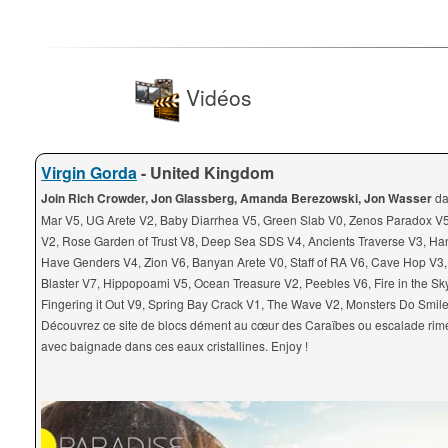
Vidéos
Virgin Gorda
- United Kingdom
Join Rich Crowder, Jon Glassberg, Amanda Berezowski, Jon Wasser
da
Mar V5, UG Arete V2, Baby Diarrhea V5, Green Slab V0, Zenos Paradox V5
V2, Rose Garden of Trust V8, Deep Sea SDS V4, Ancients Traverse V3, Ha
Have Genders V4, Zion V6, Banyan Arete V0, Staff of RA V6, Cave Hop V3,
Blaster V7, Hippopoami V5, Ocean Treasure V2, Peebles V6, Fire in the Sk
Fingering it Out V9, Spring Bay Crack V1, The Wave V2, Monsters Do Smil
Découvrez ce site de blocs dément au cœur des Caraïbes ou escalade rim
avec baignade dans ces eaux cristallines. Enjoy !