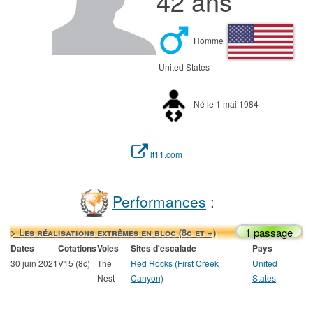
42 ans
Homme
United States
Né le 1 mai 1984
lt11.com
Performances
:
1 passage
> Les réalisations extrêmes en bloc (8c et +)
Dates
Cotations
Voies
Sites d'escalade
Pays
30 juin 2021
V15 (8c)
The
Red Rocks (First Creek
United
Nest
Canyon)
States