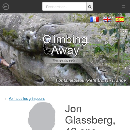
Fontainebleau (Petit Bois) - France
←
Voir tous les grimpeurs
Jon
Glassberg,