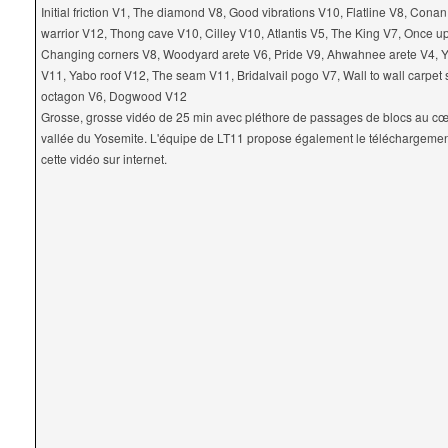
Initial friction V1, The diamond V8, Good vibrations V10, Flatline V8, Con
warrior V12, Thong cave V10, Cilley V10, Atlantis V5, The King V7, Once u
Changing corners V8, Woodyard arete V6, Pride V9, Ahwahnee arete V4, 
V11, Yabo roof V12, The seam V11, Bridalvail pogo V7, Wall to wall carpet
octagon V6, Dogwood V12
Grosse, grosse vidéo de 25 min avec pléthore de passages de blocs au cœ
vallée du Yosemite. L'équipe de LT11 propose également le téléchargement
cette vidéo sur internet.