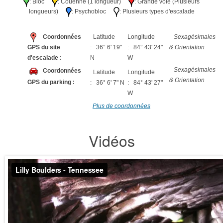
: Bloc
: Couenne (1 longueur)
: Grande voie (Plusieurs
longueurs)
: Psychobloc
: Plusieurs types d'escalade
Coordonnées
Latitude
Longitude
Sexagésimales
GPS du site
: 36° 6' 19"
: 84° 43' 24"
& Orientation
d'escalade :
N
W
Sexagésimales
Coordonnées
Latitude
Longitude
& Orientation
GPS du parking :
: 36° 6' 7" N
: 84° 43' 27"
W
Plus de coordonnées
Vidéos