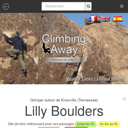
Hueco Tanks - United States
Grimper autour de Knoxville (Tennessee)
Lilly Boulders
Site de bloc intéressant pour ses passages
jusqu'au 5c
,
du 6a au 6c
,