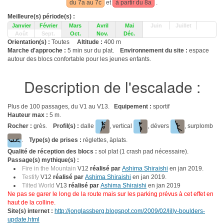
du 7a au 7c
et
à partir du 8a
.
Meilleure(s) période(s) :
Janvier
Février
Mars
Avril
Mai
Juin
Juillet
Août
Sept.
Oct.
Nov.
Déc.
Orientation(s) :
Toutes
Altitude :
400 m
Marche d'approche :
5 min sur du plat.
Environnement du site :
espace
autour des blocs confortable pour les jeunes enfants.
Description de l'escalade :
Plus de 100 passages, du V1 au V13.
Equipement :
sportif
Hauteur max :
5 m.
Rocher :
grès.
Profil(s) :
dalle
, vertical
, dévers
, surplomb
.
Type(s) de prises :
réglettes, àplats.
Qualité de réception des blocs :
sol plat (1 crash pad nécessaire).
Passage(s) mythique(s) :
Fire in the Mountain
V12
réalisé par
Ashima Shiraishi
en jan 2019.
Testify
V12
réalisé par
Ashima Shiraishi
en jan 2019.
Tilted World
V13
réalisé par
Ashima Shiraishi
en jan 2019
Ne pas se garer le long de la route mais sur les parking prévus à cet effet en
haut de la colline.
Site(s) internet :
http://jonglassberg.blogspot.com/2009/02/lilly-boulders-
update.html