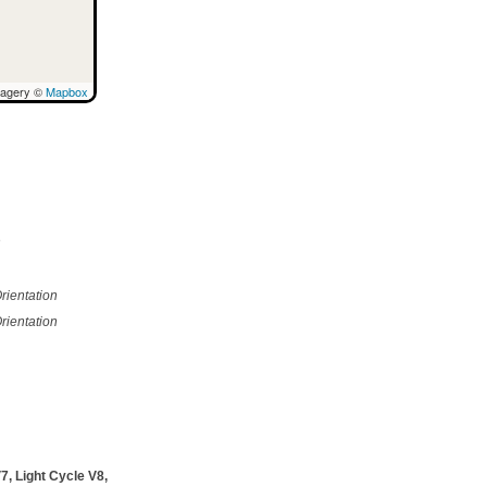
magery ©
Mapbox
e
rientation
rientation
, Light Cycle V8,