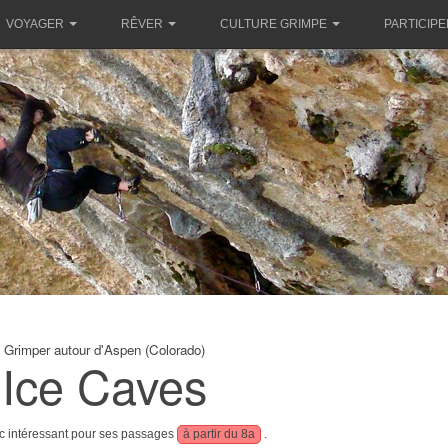
VOYAGER
RÊVER
CULTURE GRIMPE
PARTICIPE
Grimper autour d'Aspen (Colorado)
Ice Caves
oc intéressant pour ses passages
à partir du 8a
.