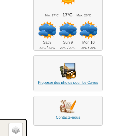
17°C
Min.
17°C
Max.
20°C
Sat 8
Sun 9
Mon 10
/
/
/
23°C
23°C
20°C
20°C
20°C
20°C
Proposer des photos pour Ice Caves
Contacte-nous