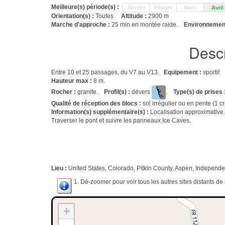
Meilleure(s) période(s) :
Janvier
Février
Mars
Avril
Orientation(s) :
Toutes
Altitude :
2900 m
Marche d'approche :
25 min en montée raide.
Environnement
Descr
Entre 10 et 25 passages, du V7 au V13.
Equipement :
sportif
Hauteur max :
8 m.
Rocher :
granite.
Profil(s) :
dévers
.
Type(s) de prises 
Qualité de réception des blocs :
sol irrégulier ou en pente (1 
Information(s) supplémentaire(s) :
Localisation approximative.
Traverser le pont et suivre les panneaux Ice Caves.
Lieu :
United States, Colorado, Pitkin County, Aspen, Independ
1. Dé-zoomer pour voir tous les autres sites distants d
+