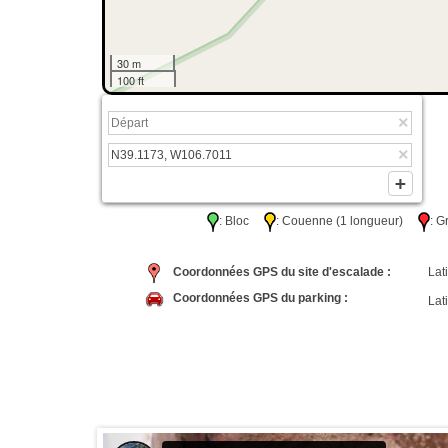
30 m
100 ft
: Bloc
: Couenne (1 longueur)
: 
Coordonnées GPS du site d'escalade :
Lati
Coordonnées GPS du parking :
Lati