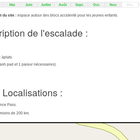
Mai
Juin
Juillet
Août
Sept.
Oct.
Nov.
Déc.
 du site :
espace autour des blocs accidenté pour les jeunes enfants.
iption de l'escalade :
:
àplats.
crash pad et 1 pareur nécessaires).
Localisations :
ence Pass.
e moins de 200 km.