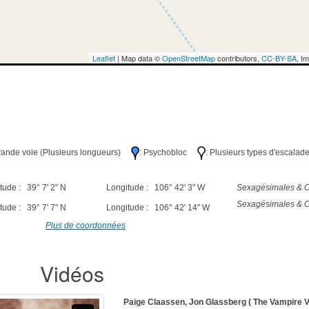
Leaflet
| Map data ©
OpenStreetMap
contributors,
CC-BY-SA
, I
Grande voie (Plusieurs longueurs)
: Psychobloc
: Plusieurs types d'escalad
tude : 39° 7' 2" N
Longitude : 106° 42' 3" W
Sexagésimales & O
Sexagésimales & O
tude : 39° 7' 7" N
Longitude : 106° 42' 14" W
Plus de coordonnées
Vidéos
Paige Claassen, Jon Glassberg ( The Vampire V7