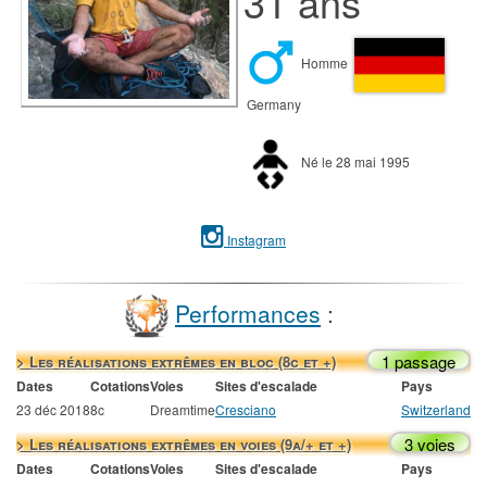
31 ans
Homme
Germany
Né le 28 mai 1995
Instagram
Performances
:
1 passage
> Les réalisations extrêmes en bloc (8c et +)
Dates
Cotations
Voies
Sites d'escalade
Pays
23 déc 2018
8c
Dreamtime
Cresciano
Switzerland
3 voies
> Les réalisations extrêmes en voies (9a/+ et +)
Dates
Cotations
Voies
Sites d'escalade
Pays