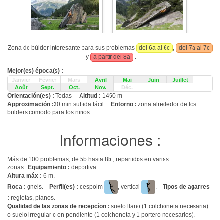
Zona de búlder interesante para sus problemas
del 6a al 6c
,
del 7a al 7c
y
a partir del 8a
.
Mejor(es) época(s) :
Janvier
Février
Mars
Avril
Mai
Juin
Juillet
Août
Sept.
Oct.
Nov.
Déc.
Orientación(es) :
Todas
Altitud :
1450 m
Approximación :
30 min subida fácil.
Entorno :
zona alrededor de los
búlders cómodo para los niños.
Informaciones :
Más de 100 problemas, de 5b hasta 8b , repartidos en varias
zonas
Equipamiento :
deportiva
Altura máx :
6 m.
Roca :
gneis.
Perfil(es) :
despolm
, vertical
.
Tipos de agarres
:
regletas, planos.
Qualidad de las zonas de recepcíon :
suelo llano (1 colchoneta necesaria)
o suelo irregular o en pendiente (1 colchoneta y 1 portero necesarios).