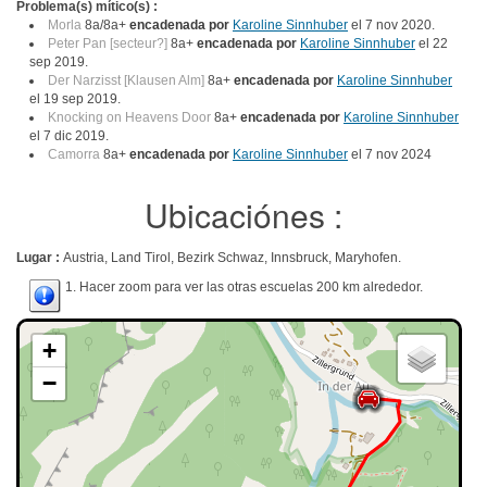
Problema(s) mítico(s) :
Morla
8a/8a+
encadenada por
Karoline Sinnhuber
el 7 nov 2020.
Peter Pan [secteur?]
8a+
encadenada por
Karoline Sinnhuber
el 22
sep 2019.
Der Narzisst [Klausen Alm]
8a+
encadenada por
Karoline Sinnhuber
el 19 sep 2019.
Knocking on Heavens Door
8a+
encadenada por
Karoline Sinnhuber
el 7 dic 2019.
Camorra
8a+
encadenada por
Karoline Sinnhuber
el 7 nov 2024
Ubicaciónes :
Lugar :
Austria, Land Tirol, Bezirk Schwaz, Innsbruck, Maryhofen.
1. Hacer zoom para ver las otras escuelas 200 km alrededor.
+
−