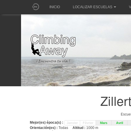
INICIO
LOCALIZAR ESCUELAS
V
Zille
Escuel
Mejor(es) época(s) :
Janvier
Février
Mars
Avril
Orientación(es) :
Todas
Altitud :
1000 m