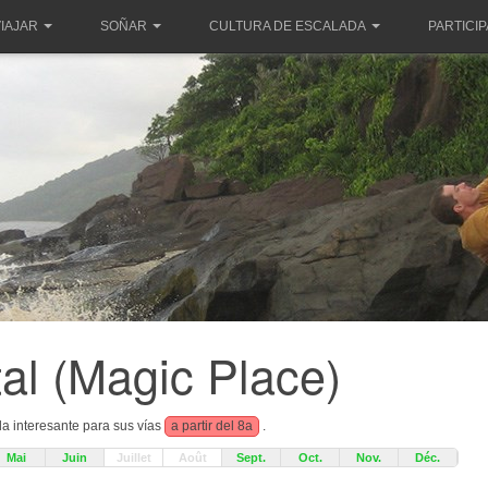
IAJAR
SOÑAR
CULTURA DE ESCALADA
PARTICI
rtal (Magic Place)
a interesante para sus vías
a partir del 8a
.
Mai
Juin
Juillet
Août
Sept.
Oct.
Nov.
Déc.