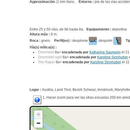
Approximación :
2 min llano.
Entorno :
pie de las vías accide
Entre 25 y 50 vías, de 6b hasta 8a.
Equipamiento :
deportiva
Altura máx :
8 m.
Roca :
gneis.
Perfil(es) :
desplome
, despolm
.
Ti
Vía(s) mítica(s) :
Drischiebl
8a+
encadenada por
Katharina Saurwein
el 21
Drischiebl right
8a+
encadenada por
Karoline Sinnhuber
e
The Raper
8a+
encadenada por
Karoline Sinnhuber
el 11
Lugar :
Austria, Land Tirol, Bezirk Schwaz, Innsbruck, Maryhofe
1. Hacer zoom para ver las otras escuelas 200 km alred
+
−