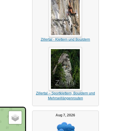
Zillertal - Klettern und Bouldern
Zillertal – Sportklettern, Bouldern und
Mehrseillängenrouten
Aug 7, 2026