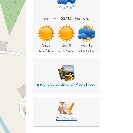
21°C
Min.
21°C
Max.
22°C
Sat 8
Sun 9
Mon 10
/
/
/
22°C
22°C
23°C
23°C
24°C
24°C
Envíe fotos por Zillertal (Magic Place)
Contácte nos