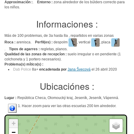
Approximación :
.
Entorno :
zona alrededor de los búlders correcto para
los niños.
Informaciones :
Más de 100 problemas, de 3a hasta 8a , repartidos en varias zonas
Roca :
arenisca.
Perfil(es) :
despolm
, vertical
, placa
.
Tipos de agarres :
regletas, planos.
Qualidad de las zonas de recepcíon :
suelo irregular o en pendiente (1
colchoneta y 1 portero necesarios).
Problema(s) mítico(s) :
Dab Police
8a+
encadenada por
Jana Švecová
el 26 abril 2020
Ubicaciónes :
Lugar :
República Checa, Olomoucký kraj, Jeseník, Jeseník, Vápenná.
1. Hacer zoom para ver las otras escuelas 200 km alrededor.
+
−