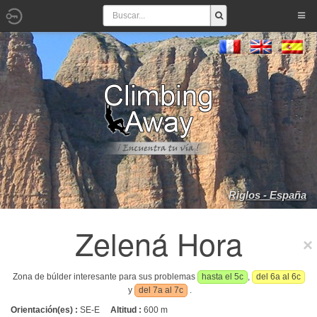
Riglos - España
Zelená Hora
Zona de búlder interesante para sus problemas
hasta el 5c
,
del 6a al 6c
y
del 7a al 7c
.
Orientación(es) :
SE-E
Altitud :
600 m