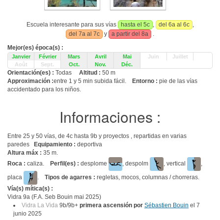
Escuela interesante para sus vías
hasta el 5c
,
del 6a al 6c
,
del 7a al 7c
y
a partir del 8a
.
Mejor(es) época(s) :
Janvier
Février
Mars
Avril
Mai
Juin
Juillet
Août
Sept.
Oct.
Nov.
Déc.
Orientación(es) :
Todas
Altitud :
50 m
Approximación :
entre 1 y 5 min subida fácil.
Entorno :
pie de las vías
accidentado para los niños.
Informaciones :
Entre 25 y 50 vías, de 4c hasta 9b y proyectos , repartidas en varias
paredes
Equipamiento :
deportiva
Altura máx :
35 m.
Roca :
caliza.
Perfil(es) :
desplome
, despolm
, vertical
,
placa
.
Tipos de agarres :
regletas, mocos, columnas / chorreras.
Vía(s) mítica(s) :
Vidra 9a (F.A. Seb Bouin mai 2025)
Vidra La Vida
9b/9b+
primera ascensión por
Sébastien Bouin
el 7
junio 2025