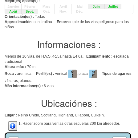
Mejor(es) época(s) :
Janvier
Février
Mars
Avril
Mai
Juin
Juillet
Août
Sept.
Oct.
Nov.
Déc.
Orientación(es) :
Todas
Approximación :
con tirolina.
Entorno :
pie de las vías peligroso para los
niños.
Informaciones :
Menos de 10 vías, de H.V.S. 4c/5a hasta E4 6a.
Equipamiento :
escalada
tradicional
Altura máx :
70 m.
Roca :
arenisca.
Perfil(es) :
vertical
, placa
.
Tipos de agarres
:
fisuras, planos.
Más informacione(s) :
6 vias.
Ubicaciónes :
Lugar :
Reino Unido, Scotland, Highland, Ullapool, Culkein.
1. Hacer zoom para ver las otras escuelas 200 km alrededor.