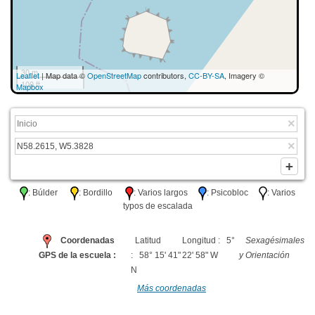
30 m
Leaflet
| Map data ©
OpenStreetMap
contributors,
CC-BY-SA
, Imagery ©
100 ft
Mapbox
: Búlder
: Bordillo
: Varios largos
: Psicobloc
: Varios
typos de escalada
Coordenadas
Latitud
Longitud : 5°
Sexagésimales
GPS de la escuela :
: 58° 15' 41"
22' 58" W
y Orientación
N
Más coordenadas