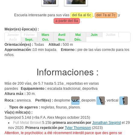
Escuela interesante para sus vías
del 6a al 6c
,
del 7a al 7c
y
a partir del 8a
.
Mejor(es) época(s) :
Janvier
Février
Mars
Avril
Mai
Juin
Juillet
Août
Sept.
Oct.
Nov.
Déc.
Orientación(es) :
Todas
Altitud :
500 m
Approximación :
10 min bajada.
Entorno :
pie de las vías correcto para los
niños.
Informaciones :
Más de 200 vías, de 5.7 hasta 5.15a , repartidas en varias
paredes
Equipamiento :
escalada tradicional, deportiva
Altura máx :
30 m.
Roca :
arenisca.
Perfil(es) :
desplome
, despolm
, vertical
.
Tipos de agarres :
regletas, fisuras, planos.
Vía(s) mítica(s) :
Superpod 5.14d (=9a F.A. Alex Megos october 2015)
Full Metal Brisket
5.15b
primera ascensión por
Jonathan Siegrist
el 29
nov 2020.
Primera repetición por
Tyler Thompson
(2023)
Attention, le psychobloc a été récemment interdit parce que des gens se