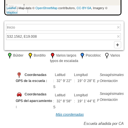
500 m
Leaflet
| Map data ©
OpenStreetMap
contributors,
CC-BY-SA
, Imagery ©
2000 ft
Mapbox
: Búlder
: Bordillo
: Varios largos
: Psicobloc
: Varios
typos de escalada
Coordenadas
Latitud
Longitud
Sexagésimales
GPS de la escuela :
: 32° 9' 22"
: 19° 0' 28" E
y Orientación
S
Sexagésimales
Coordenadas
Latitud
Longitud
y Orientación
GPS del aparcamiento
: 32° 8' 58"
: 19° 1' 44" E
:
S
Más coordenadas
Escuela añadida por CA