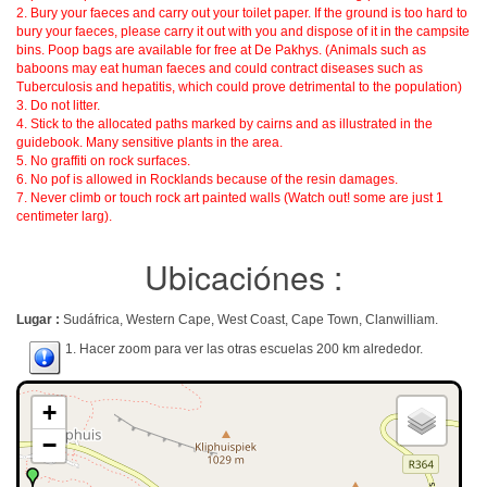
2. Bury your faeces and carry out your toilet paper. If the ground is too hard to
bury your faeces, please carry it out with you and dispose of it in the campsite
bins. Poop bags are available for free at De Pakhys. (Animals such as
baboons may eat human faeces and could contract diseases such as
Tuberculosis and hepatitis, which could prove detrimental to the population)
3. Do not litter.
4. Stick to the allocated paths marked by cairns and as illustrated in the
guidebook. Many sensitive plants in the area.
5. No graffiti on rock surfaces.
6. No pof is allowed in Rocklands because of the resin damages.
7. Never climb or touch rock art painted walls (Watch out! some are just 1
centimeter larg).
Ubicaciónes :
Lugar :
Sudáfrica, Western Cape, West Coast, Cape Town, Clanwilliam.
1. Hacer zoom para ver las otras escuelas 200 km alrededor.
+
−