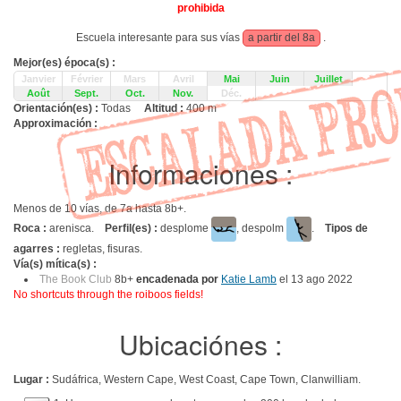
prohibida
Escuela interesante para sus vías
a partir del 8a
.
Mejor(es) época(s) :
Janvier
Février
Mars
Avril
Mai
Juin
Juillet
Août
Sept.
Oct.
Nov.
Déc.
Orientación(es) :
Todas
Altitud :
400 m
Approximación :
Informaciones :
Menos de 10 vías, de 7a hasta 8b+.
Roca :
arenisca.
Perfil(es) :
desplome
, despolm
.
Tipos de
agarres :
regletas, fisuras.
Vía(s) mítica(s) :
The Book Club
8b+
encadenada por
Katie Lamb
el 13 ago 2022
No shortcuts through the roiboos fields!
Ubicaciónes :
Lugar :
Sudáfrica, Western Cape, West Coast, Cape Town, Clanwilliam.