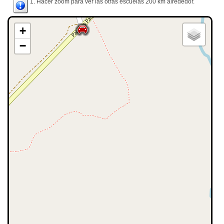
1. Hacer zoom para ver las otras escuelas 200 km alrededor.
+
−