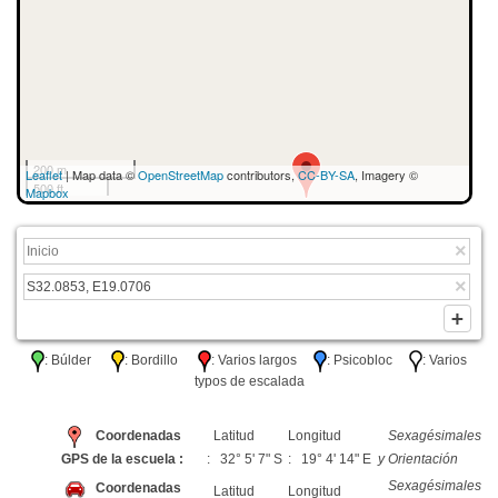
200 m
Leaflet
| Map data ©
OpenStreetMap
contributors,
CC-BY-SA
, Imagery ©
500 ft
Mapbox
: Búlder
: Bordillo
: Varios largos
: Psicobloc
: Varios
typos de escalada
Coordenadas
Latitud
Longitud
Sexagésimales
GPS de la escuela :
: 32° 5' 7" S
: 19° 4' 14" E
y Orientación
Sexagésimales
Coordenadas
Latitud
Longitud