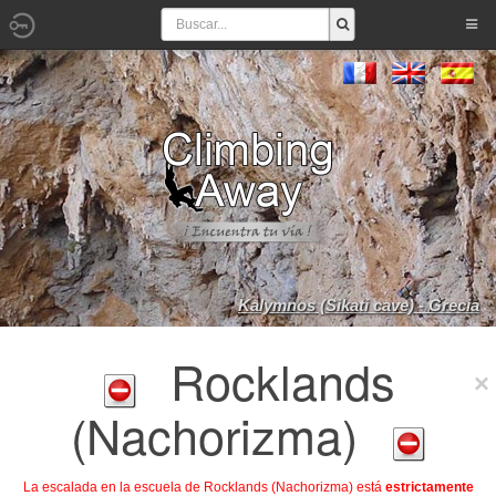
Kalymnos (Sikati cave) - Grecia
Rocklands
(Nachorizma)
La escalada en la escuela de Rocklands (Nachorizma) está
estrictamente