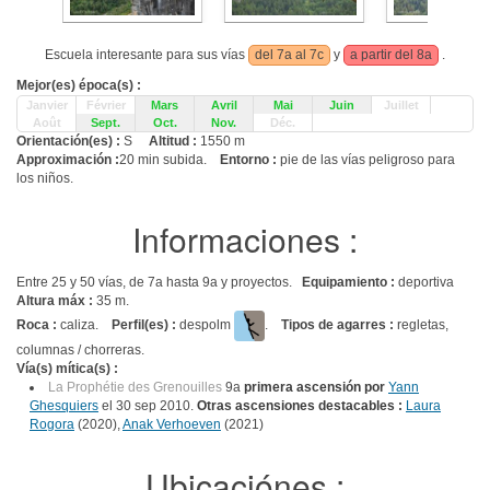
Escuela interesante para sus vías
del 7a al 7c
y
a partir del 8a
.
Mejor(es) época(s) :
Janvier
Février
Mars
Avril
Mai
Juin
Juillet
Août
Sept.
Oct.
Nov.
Déc.
Orientación(es) :
S
Altitud :
1550 m
Approximación :
20 min subida.
Entorno :
pie de las vías peligroso para
los niños.
Informaciones :
Entre 25 y 50 vías, de 7a hasta 9a y proyectos.
Equipamiento :
deportiva
Altura máx :
35 m.
Roca :
caliza.
Perfil(es) :
despolm
.
Tipos de agarres :
regletas,
columnas / chorreras.
Vía(s) mítica(s) :
La Prophétie des Grenouilles
9a
primera ascensión por
Yann
Ghesquiers
el 30 sep 2010.
Otras ascensiones destacables :
Laura
Rogora
(2020),
Anak Verhoeven
(2021)
Ubicaciónes :