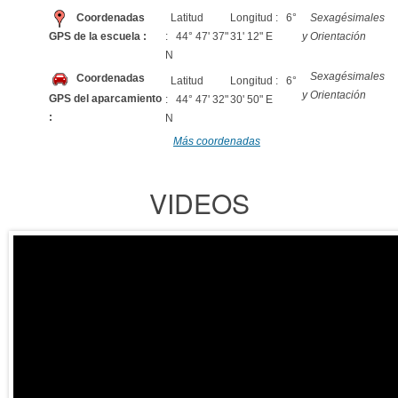
Coordenadas
Latitud
Longitud : 6°
Sexagésimales
GPS de la escuela :
: 44° 47' 37"
31' 12" E
y Orientación
N
Sexagésimales
Coordenadas
Latitud
Longitud : 6°
y Orientación
GPS del aparcamiento
: 44° 47' 32"
30' 50" E
:
N
Más coordenadas
VIDEOS