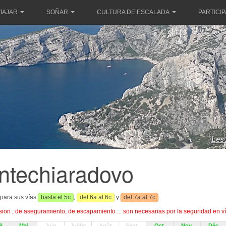
IAJAR
SOÑAR
CULTURA DE ESCALADA
PARTICI
Les 
ntechiaradovo
 para sus vías
hasta el 5c
,
del 6a al 6c
y
del 7a al 7c
.
on , de aseguramiento, de escapamiento ... son necesarias por la seguridad en ví
l
Mai
Juin
Juillet
Août
Sept.
Oct.
Nov.
Déc.