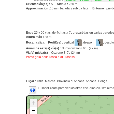
Orientación(es) :
S
Altitud :
250 m
Approximación :
10 min bajada y subida fácil.
Entorno :
pie d
Entre 25 y 50 vías, de 4c hasta 7c , repartidas en varias pared
Altura máx :
28 m.
Roca :
caliza.
Perfil(es) :
vertical
, despolm
, desp
Amamos esta(s) vía(s) :
Nuovi orizzonti 6c+ (27 m)
Vía(s) mítica(s) :
Opzione 3, 7c (24 m)
Parco gola della rossa e di Frasassi.
Lugar :
Italia, Marche, Provincia di Ancona, Ancona, Genga.
1. Hacer zoom para ver las otras escuelas 200 km alred
+
−