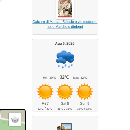
Calcare di Marca - Falesie e vie moderne
nelle Marche e dintorni
Aug 6, 2026
32°C
Min.
30°C
Max.
32°C
Fri 7
Sat 8
Sun 9
/
/
/
32°C
32°C
31°C
31°C
32°C
32°C