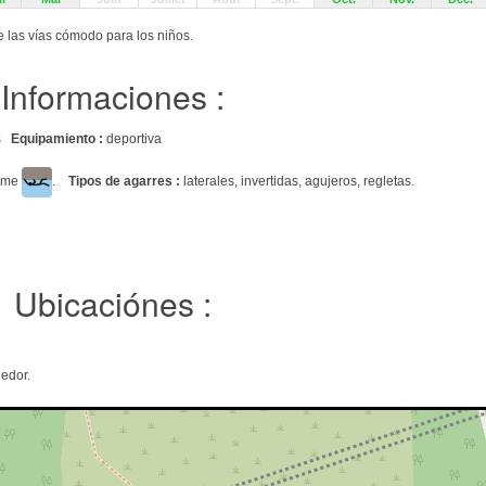
e las vías cómodo para los niños.
Informaciones :
es
Equipamiento :
deportiva
lome
.
Tipos de agarres :
laterales, invertidas, agujeros, regletas.
Ubicaciónes :
edor.