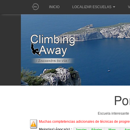
INICIO
LOCALIZAR ESCUELAS
V
Po
Escuela interesante
Muchas comptetencias adicionales de técnicas de progresi
Mejor(es) época(s) :
Janvier
Février
Mars
Avri