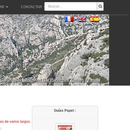
PAR
CONTACTAR
Calanques - Sugiton (La Paroi des Toits) - Francia
Guías Papel :
as de varios largos.