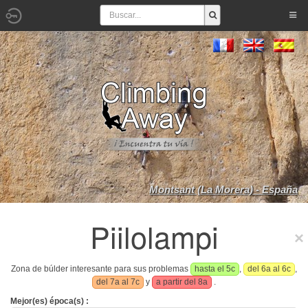
Montsant (La Morera) - España
Piilolampi
Zona de búlder interesante para sus problemas
hasta el 5c
,
del 6a al 6c
,
del 7a al 7c
y
a partir del 8a
.
Mejor(es) época(s) :