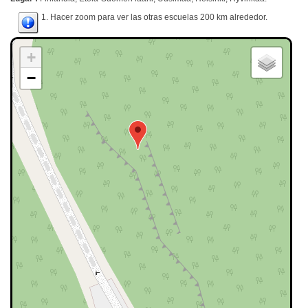
1. Hacer zoom para ver las otras escuelas 200 km alrededor.
+
−