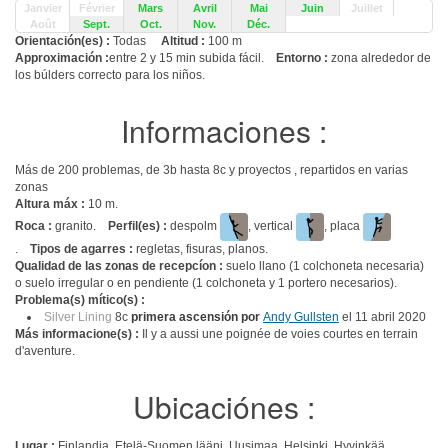
Janvier
Février
Mars
Avril
Mai
Juin
Juillet
Août
Sept.
Oct.
Nov.
Déc.
Orientación(es) :
Todas
Altitud :
100 m
Approximación :
entre 2 y 15 min subida fácil.
Entorno :
zona alrededor de
los búlders correcto para los niños.
Informaciones :
Más de 200 problemas, de 3b hasta 8c y proyectos , repartidos en varias
zonas
Altura máx :
10 m.
Roca :
granito.
Perfil(es) :
despolm
, vertical
, placa
.
Tipos de agarres :
regletas, fisuras, planos.
Qualidad de las zonas de recepcíon :
suelo llano (1 colchoneta necesaria)
o suelo irregular o en pendiente (1 colchoneta y 1 portero necesarios).
Problema(s) mítico(s) :
Silver Lining
8c
primera ascensión por
Andy Gullsten
el 11 abril 2020
Más informacione(s) :
Il y a aussi une poignée de voies courtes en terrain
d'aventure.
Ubicaciónes :
Lugar :
Finlandia, Etelä-Suomen lääni, Uusimaa, Helsinki, Hyvinkää.