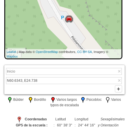
20 m
Leaflet
| Map data ©
OpenStreetMap
contributors,
CC-BY-SA
, Imagery ©
50 ft
Mapbox
: Búlder
: Bordillo
: Varios largos
: Psicobloc
: Varios
typos de escalada
Coordenadas
Latitud
Longitud
Sexagésimales
GPS de la escuela :
: 60° 38' 3"
: 24° 44' 16"
y Orientación