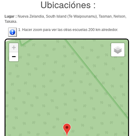
Ubicaciónes :
Lugar :
Nueva Zelandia, South Island (Te Waipounamu), Tasman, Nelson,
Takaka.
1. Hacer zoom para ver las otras escuelas 200 km alrededor.
+
−