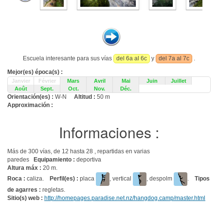
Escuela interesante para sus vías
del 6a al 6c
y
del 7a al 7c
.
Mejor(es) época(s) :
Janvier
Février
Mars
Avril
Mai
Juin
Juillet
Août
Sept.
Oct.
Nov.
Déc.
Orientación(es) :
W-N
Altitud :
50 m
Approximación :
Informaciones :
Más de 300 vías, de 12 hasta 28 , repartidas en varias
paredes
Equipamiento :
deportiva
Altura máx :
20 m.
Roca :
caliza.
Perfil(es) :
placa
, vertical
, despolm
.
Tipos
de agarres :
regletas.
Sitio(s) web :
http://homepages.paradise.net.nz/hangdog.camp/master.html