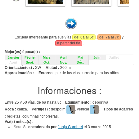
Escuela interesante para sus vías
del 6a al 6c
,
del 7a al 7c
y
a partir del 8a
.
Mejor(es) época(s) :
Janvier
Février
Mars
Avril
Mai
Juin
Juillet
Août
Sept.
Oct.
Nov.
Déc.
Orientación(es) :
SW
Altitud :
200 m
Approximación :
.
Entorno :
pie de las vías correcto para los niños.
Informaciones :
Entre 25 y 50 vías, de 6a hasta 8c.
Equipamiento :
deportiva
Roca :
caliza.
Perfil(es) :
despolm
, vertical
.
Tipos de agarres
:
regletas, columnas / chorreras.
Vía(s) mítica(s) :
Scrat
8c
encadenada por
Janja Garnbret
el 3 marzo 2015