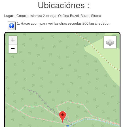
Ubicaciónes :
Lugar :
Croacia, Istarska županija, Općina Buzet, Buzet, Strana.
1. Hacer zoom para ver las otras escuelas 200 km alrededor.
+
−