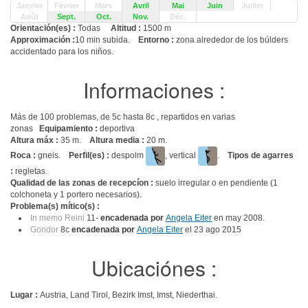
Janvier
Février
Mars
Avril
Mai
Juin
Juillet
Août
Sept.
Oct.
Nov.
Déc.
Orientación(es) :
Todas
Altitud :
1500 m
Approximación :
10 min subida.
Entorno :
zona alrededor de los búlders
accidentado para los niños.
Informaciones :
Más de 100 problemas, de 5c hasta 8c , repartidos en varias
zonas
Equipamiento :
deportiva
Altura máx :
35 m.
Altura media :
20 m.
Roca :
gneis.
Perfil(es) :
despolm
, vertical
.
Tipos de agarres
:
regletas.
Qualidad de las zonas de recepcíon :
suelo irregular o en pendiente (1
colchoneta y 1 portero necesarios).
Problema(s) mítico(s) :
In memo Reini
11-
encadenada por
Angela Eiter
en may 2008.
Gondor
8c
encadenada por
Angela Eiter
el 23 ago 2015
Ubicaciónes :
Lugar :
Austria, Land Tirol, Bezirk Imst, Imst, Niederthai.