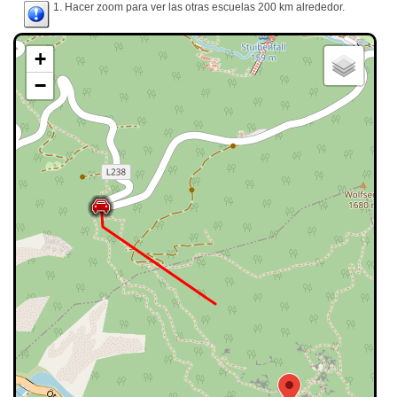
1. Hacer zoom para ver las otras escuelas 200 km alrededor.
+
−