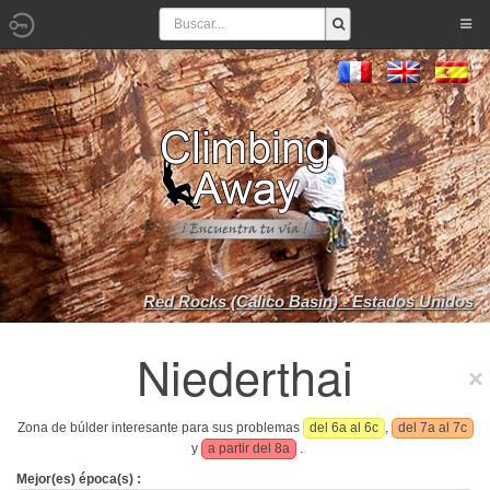
Red Rocks (Calico Basin) - Estados Unidos
Niederthai
Zona de búlder interesante para sus problemas
del 6a al 6c
,
del 7a al 7c
y
a partir del 8a
.
Mejor(es) época(s) :