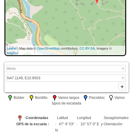
300 m
Leaflet
| Map data ©
OpenStreetMap
contributors,
CC-BY-SA
, Imagery ©
1000 ft
Mapbox
: Búlder
: Bordillo
: Varios largos
: Psicobloc
: Varios
typos de escalada
Coordenadas
Latitud
Longitud
Sexagésimales
GPS de la escuela :
: 47° 6' 53"
: 10° 57' 0" E
y Orientación
N